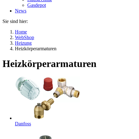
Gasdepot
News
Sie sind hier:
Home
WebShop
Heizung
Heizkörperarmaturen
Heizkörperarmaturen
Danfoss