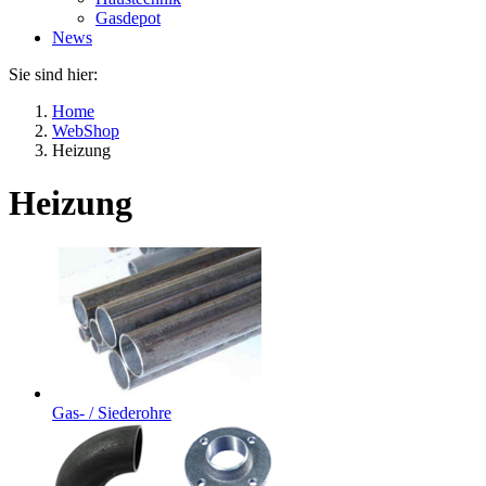
Gasdepot
News
Sie sind hier:
Home
WebShop
Heizung
Heizung
Gas- / Siederohre