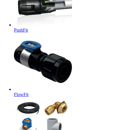
PushFit
FlowFit