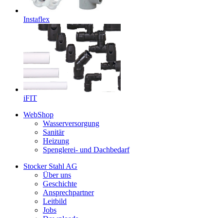
Instaflex
iFIT
WebShop
Wasserversorgung
Sanitär
Heizung
Spenglerei- und Dachbedarf
Stocker Stahl AG
Über uns
Geschichte
Ansprechpartner
Leitbild
Jobs