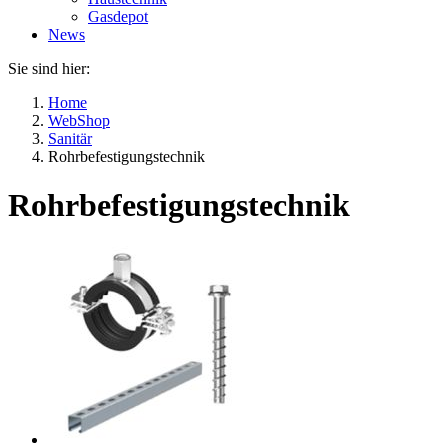
Gasdepot
News
Sie sind hier:
Home
WebShop
Sanitär
Rohrbefestigungstechnik
Rohrbefestigungstechnik