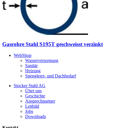
Gasrohre Stahl S195T geschweisst verzinkt
WebShop
Wasserversorgung
Sanitär
Heizung
Spenglerei- und Dachbedarf
Stocker Stahl AG
Über uns
Geschichte
Ansprechpartner
Leitbild
Jobs
Downloads
Kontakt