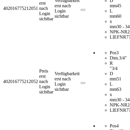
Verfügbarkeit
D
erst
erst nach
mm
45
402016775212051
nach
Login
L
Login
sichtbar
mm
60
sichtbar
x
mm
30 - 34
NPK-NR
2
LIEFNR
7
Pos
3
Dim.
3/4"
R
"
3/4
Preis
Verfügbarkeit
D
erst
erst nach
mm
51
402016775212052
nach
Login
L
Login
sichtbar
mm
63
sichtbar
x
mm
30 - 34
NPK-NR
2
LIEFNR
7
Pos
4