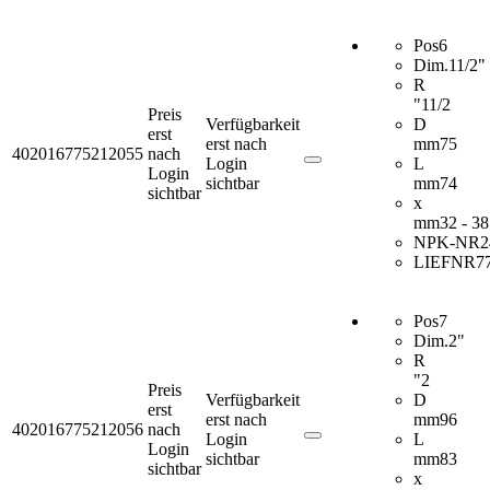
Pos
6
Dim.
11/2"
R
"
11/2
Preis
Verfügbarkeit
D
erst
erst nach
mm
75
402016775212055
nach
Login
L
Login
sichtbar
mm
74
sichtbar
x
mm
32 - 38
NPK-NR
2
LIEFNR
7
Pos
7
Dim.
2"
R
"
2
Preis
Verfügbarkeit
D
erst
erst nach
mm
96
402016775212056
nach
Login
L
Login
sichtbar
mm
83
sichtbar
x