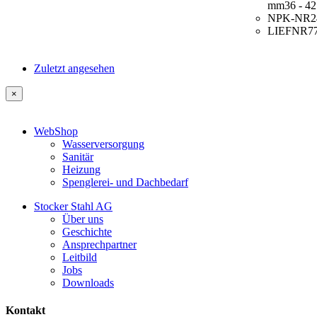
mm
36 - 42
NPK-NR
2
LIEFNR
7
Zuletzt angesehen
×
WebShop
Wasserversorgung
Sanitär
Heizung
Spenglerei- und Dachbedarf
Stocker Stahl AG
Über uns
Geschichte
Ansprechpartner
Leitbild
Jobs
Downloads
Kontakt