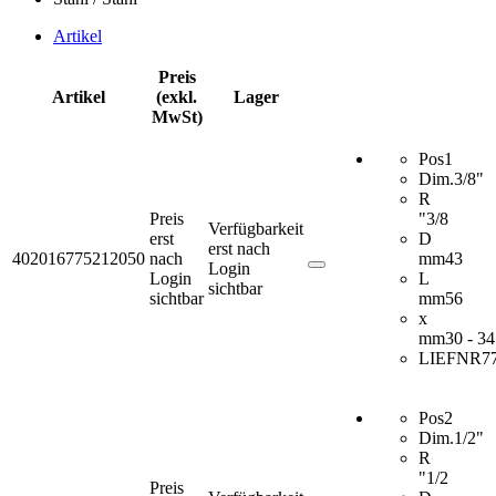
Artikel
Preis
Artikel
(exkl.
Lager
MwSt)
Pos
1
Dim.
3/8"
R
Preis
"
3/8
Verfügbarkeit
erst
D
erst nach
402016775212050
nach
mm
43
Login
Login
L
sichtbar
sichtbar
mm
56
x
mm
30 - 34
LIEFNR
7
Pos
2
Dim.
1/2"
R
"
1/2
Preis