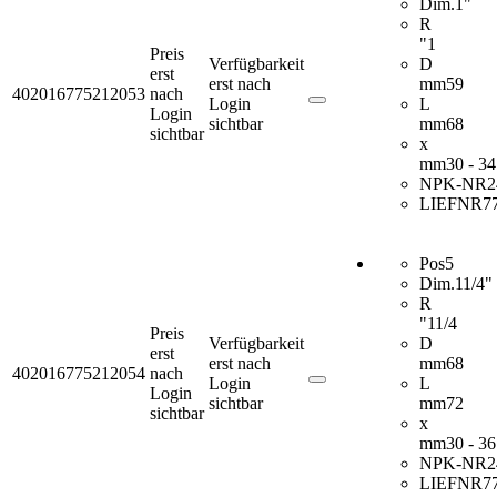
Dim.
1"
R
"
1
Preis
Verfügbarkeit
D
erst
erst nach
mm
59
402016775212053
nach
Login
L
Login
sichtbar
mm
68
sichtbar
x
mm
30 - 34
NPK-NR
2
LIEFNR
7
Pos
5
Dim.
11/4"
R
"
11/4
Preis
Verfügbarkeit
D
erst
erst nach
mm
68
402016775212054
nach
Login
L
Login
sichtbar
mm
72
sichtbar
x
mm
30 - 36
NPK-NR
2
LIEFNR
7