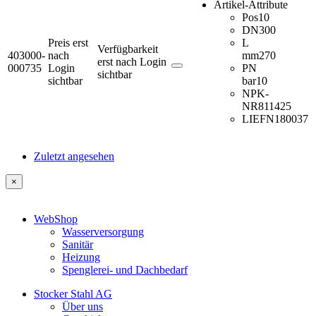
Artikel-Attribute
Pos
10
DN
300
Preis erst
L
Verfügbarkeit
403000-
nach
mm
270
erst nach Login
000735
Login
PN
sichtbar
sichtbar
bar
10
NPK-
NR
811425
LIEFN
180037
Zuletzt angesehen
×
WebShop
Wasserversorgung
Sanitär
Heizung
Spenglerei- und Dachbedarf
Stocker Stahl AG
Über uns