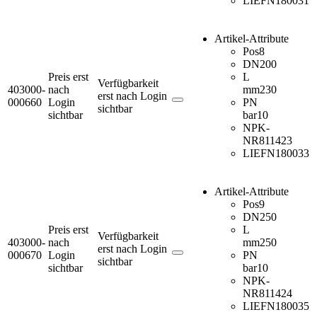
LIEFN
180031
Artikel-Attribute
Pos
8
DN
200
Preis erst
L
Verfügbarkeit
403000-
nach
mm
230
erst nach Login
000660
Login
PN
sichtbar
sichtbar
bar
10
NPK-
NR
811423
LIEFN
180033
Artikel-Attribute
Pos
9
DN
250
Preis erst
L
Verfügbarkeit
403000-
nach
mm
250
erst nach Login
000670
Login
PN
sichtbar
sichtbar
bar
10
NPK-
NR
811424
LIEFN
180035