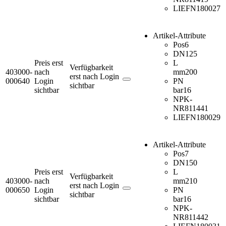
LIEFN
180027
Artikel-Attribute
Pos
6
DN
125
Preis erst
L
Verfügbarkeit
403000-
nach
mm
200
erst nach Login
000640
Login
PN
sichtbar
sichtbar
bar
16
NPK-
NR
811441
LIEFN
180029
Artikel-Attribute
Pos
7
DN
150
Preis erst
L
Verfügbarkeit
403000-
nach
mm
210
erst nach Login
000650
Login
PN
sichtbar
sichtbar
bar
16
NPK-
NR
811442