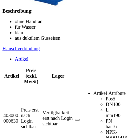
Beschreibung:
ohne Handrad
für Wasser
blau
aus duktilem Gusseisen
Flanschverbindung
Artikel
Preis
Artikel
(exkl.
Lager
MwSt)
Artikel-Attribute
Pos
5
DN
100
Preis erst
L
Verfügbarkeit
403000-
nach
mm
190
erst nach Login
000630
Login
PN
sichtbar
sichtbar
bar
16
NPK-
NR
811419