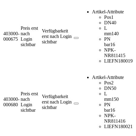
Artikel-Attribute
Pos
1
DN
40
Preis erst
L
Verfügbarkeit
403000-
nach
mm
140
erst nach Login
000675
Login
PN
sichtbar
sichtbar
bar
16
NPK-
NR
811415
LIEFN
180019
Artikel-Attribute
Pos
2
DN
50
Preis erst
L
Verfügbarkeit
403000-
nach
mm
150
erst nach Login
000680
Login
PN
sichtbar
sichtbar
bar
16
NPK-
NR
811416
LIEFN
180021