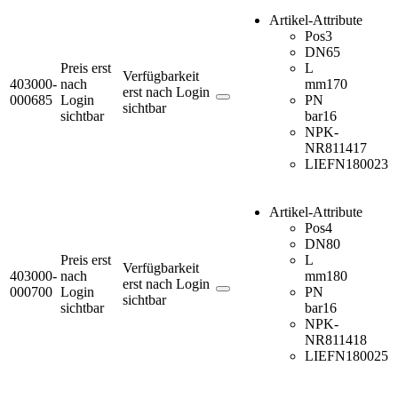
Artikel-Attribute
Pos
3
DN
65
Preis erst
L
Verfügbarkeit
403000-
nach
mm
170
erst nach Login
000685
Login
PN
sichtbar
sichtbar
bar
16
NPK-
NR
811417
LIEFN
180023
Artikel-Attribute
Pos
4
DN
80
Preis erst
L
Verfügbarkeit
403000-
nach
mm
180
erst nach Login
000700
Login
PN
sichtbar
sichtbar
bar
16
NPK-
NR
811418
LIEFN
180025