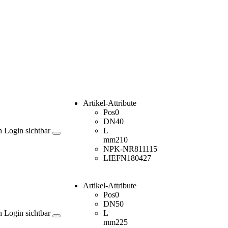
Artikel-Attribute
Pos
0
DN
40
h Login sichtbar
L
mm
210
NPK-NR
811115
LIEFN
180427
Artikel-Attribute
Pos
0
DN
50
h Login sichtbar
L
mm
225