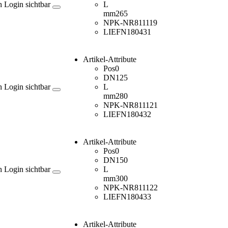
h Login sichtbar
L
mm
265
NPK-NR
811119
LIEFN
180431
Artikel-Attribute
Pos
0
DN
125
h Login sichtbar
L
mm
280
NPK-NR
811121
LIEFN
180432
Artikel-Attribute
Pos
0
DN
150
h Login sichtbar
L
mm
300
NPK-NR
811122
LIEFN
180433
Artikel-Attribute