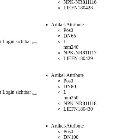
NPK-NR
811116
LIEFN
180428
Artikel-Attribute
Pos
0
DN
65
h Login sichtbar
L
mm
240
NPK-NR
811117
LIEFN
180429
Artikel-Attribute
Pos
0
DN
80
h Login sichtbar
L
mm
250
NPK-NR
811118
LIEFN
180430
Artikel-Attribute
Pos
0
DN
100