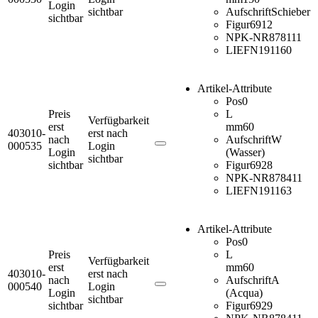
Login
sichtbar
Aufschrift
Schieber
sichtbar
Figur
6912
NPK-NR
878111
LIEFN
191160
Artikel-Attribute
Pos
0
Preis
L
Verfügbarkeit
erst
mm
60
403010-
erst nach
nach
Aufschrift
W
000535
Login
Login
(Wasser)
sichtbar
sichtbar
Figur
6928
NPK-NR
878411
LIEFN
191163
Artikel-Attribute
Pos
0
Preis
L
Verfügbarkeit
erst
mm
60
403010-
erst nach
nach
Aufschrift
A
000540
Login
Login
(Acqua)
sichtbar
sichtbar
Figur
6929