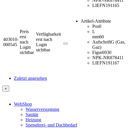
NPK-NR
878411
LIEFN
191165
Artikel-Attribute
Pos
0
Preis
L
Verfügbarkeit
erst
mm
60
403010-
erst nach
nach
Aufschrift
G (Gas,
000545
Login
Login
Gaz)
sichtbar
sichtbar
Figur
6930
NPK-NR
878411
LIEFN
191167
Zuletzt angesehen
×
WebShop
Wasserversorgung
Sanitär
Heizung
Spenglerei- und Dachbedarf