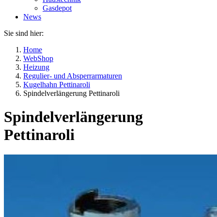
Gasdepot
News
Sie sind hier:
Home
WebShop
Heizung
Regulier- und Absperrarmaturen
Kugelhahn Pettinaroli
Spindelverlängerung Pettinaroli
Spindelverlängerung
Pettinaroli