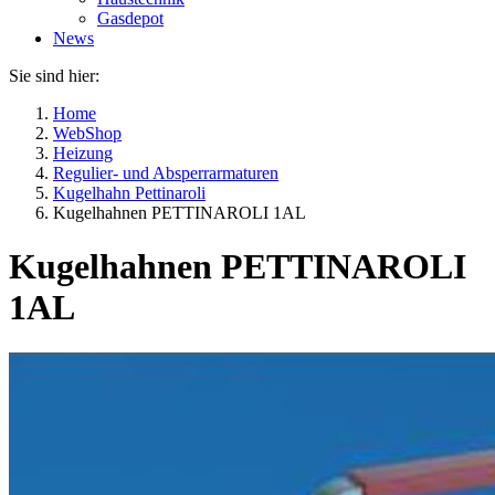
Gasdepot
News
Sie sind hier:
Home
WebShop
Heizung
Regulier- und Absperrarmaturen
Kugelhahn Pettinaroli
Kugelhahnen PETTINAROLI 1AL
Kugelhahnen PETTINAROLI
1AL