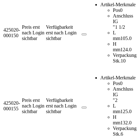
Artikel-Merkmale
Pos
0
Anschluss
IG
Preis erst
Verfügbarkeit
"
1 1/2
425020-
nach Login
erst nach Login
L
000150
sichtbar
sichtbar
mm
105.0
H
mm
124.0
Verpackung
Stk.
10
Artikel-Merkmale
Pos
0
Anschluss
IG
Preis erst
Verfügbarkeit
"
2
425020-
nach Login
erst nach Login
L
000155
sichtbar
sichtbar
mm
125.0
H
mm
132.0
Verpackung
Stk.
6