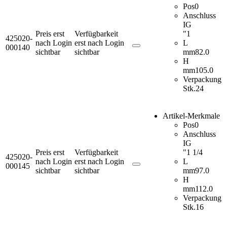
Pos
0
Anschluss
IG
Preis erst
Verfügbarkeit
"
1
425020-
nach Login
erst nach Login
L
000140
sichtbar
sichtbar
mm
82.0
H
mm
105.0
Verpackung
Stk.
24
Artikel-Merkmale
Pos
0
Anschluss
IG
Preis erst
Verfügbarkeit
"
1 1/4
425020-
nach Login
erst nach Login
L
000145
sichtbar
sichtbar
mm
97.0
H
mm
112.0
Verpackung
Stk.
16