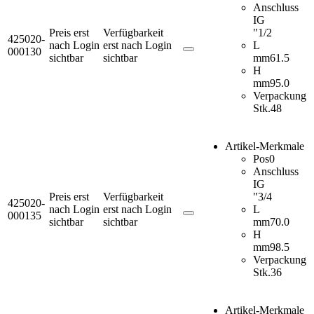
Anschluss
IG
Preis erst
Verfügbarkeit
"
1/2
425020-
nach Login
erst nach Login
L
000130
sichtbar
sichtbar
mm
61.5
H
mm
95.0
Verpackung
Stk.
48
Artikel-Merkmale
Pos
0
Anschluss
IG
Preis erst
Verfügbarkeit
"
3/4
425020-
nach Login
erst nach Login
L
000135
sichtbar
sichtbar
mm
70.0
H
mm
98.5
Verpackung
Stk.
36
Artikel-Merkmale