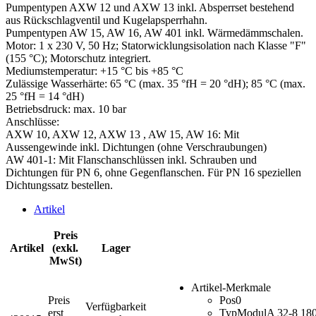
Pumpentypen AXW 12 und AXW 13 inkl. Absperrset bestehend
aus Rückschlagventil und Kugelapsperrhahn.
Pumpentypen AW 15, AW 16, AW 401 inkl. Wärmedämmschalen.
Motor: 1 x 230 V, 50 Hz; Statorwicklungsisolation nach Klasse "F"
(155 °C); Motorschutz integriert.
Mediumstemperatur: +15 °C bis +85 °C
Zulässige Wasserhärte: 65 °C (max. 35 °fH = 20 °dH); 85 °C (max.
25 °fH = 14 °dH)
Betriebsdruck: max. 10 bar
Anschlüsse:
AXW 10, AXW 12, AXW 13 , AW 15, AW 16: Mit
Aussengewinde inkl. Dichtungen (ohne Verschraubungen)
AW 401-1: Mit Flanschanschlüssen inkl. Schrauben und
Dichtungen für PN 6, ohne Gegenflanschen. Für PN 16 speziellen
Dichtungssatz bestellen.
Artikel
Preis
Artikel
(exkl.
Lager
MwSt)
Artikel-Merkmale
Preis
Pos
0
Verfügbarkeit
erst
Typ
ModulA 32-8 18