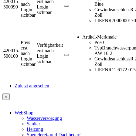
420015-
erst nach
nach
Blue
500090
Login
Login
Gewindeanschluss
R 
sichtbar
sichtbar
Zoll
LIEFNR
7000000170
Artikel-Merkmale
Preis
Pos
0
Verfügbarkeit
erst
Typ
Brauchwasserpu
420015-
erst nach
nach
AW 16-2
500100
Login
Login
Gewindeanschluss
R 
sichtbar
sichtbar
Zoll
LIEFNR
11 6172.015
Zuletzt angesehen
×
WebShop
Wasserversorgung
Sanitär
Heizung
Spenglerei- und Dachbedarf