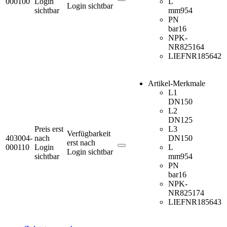
000100
Login
L
Login sichtbar
sichtbar
mm
954
PN
bar
16
NPK-
NR
825164
LIEFNR
185642
Artikel-Merkmale
L1
DN
150
L2
DN
125
Preis erst
L3
Verfügbarkeit
403004-
nach
DN
150
erst nach
000110
Login
L
Login sichtbar
sichtbar
mm
954
PN
bar
16
NPK-
NR
825174
LIEFNR
185643