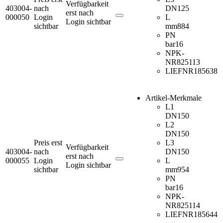
Verfügbarkeit
403004-
nach
DN
125
erst nach
000050
Login
L
Login sichtbar
sichtbar
mm
884
PN
bar
16
NPK-
NR
825113
LIEFNR
185638
Artikel-Merkmale
L1
DN
150
L2
DN
150
Preis erst
L3
Verfügbarkeit
403004-
nach
DN
150
erst nach
000055
Login
L
Login sichtbar
sichtbar
mm
954
PN
bar
16
NPK-
NR
825114
LIEFNR
185644