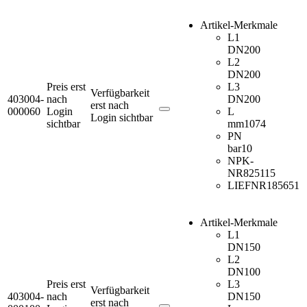
Artikel-Merkmale
L1
DN
200
L2
DN
200
Preis erst
L3
Verfügbarkeit
403004-
nach
DN
200
erst nach
000060
Login
L
Login sichtbar
sichtbar
mm
1074
PN
bar
10
NPK-
NR
825115
LIEFNR
185651
Artikel-Merkmale
L1
DN
150
L2
DN
100
Preis erst
L3
Verfügbarkeit
403004-
nach
DN
150
erst nach