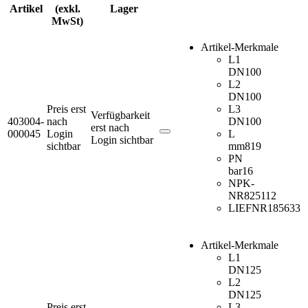
Artikel
(exkl.
Lager
MwSt)
Artikel-Merkmale
L1
DN
100
L2
DN
100
Preis erst
L3
Verfügbarkeit
403004-
nach
DN
100
erst nach
000045
Login
L
Login sichtbar
sichtbar
mm
819
PN
bar
16
NPK-
NR
825112
LIEFNR
185633
Artikel-Merkmale
L1
DN
125
L2
DN
125
Preis erst
L3