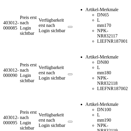
Artikel-Merkmale
DN
65
Preis erst
Verfügbarkeit
L
403012-
nach
erst nach
mm
170
000085
Login
Login sichtbar
NPK-
sichtbar
NR
832117
LIEFNR
187001
Artikel-Merkmale
DN
80
Preis erst
Verfügbarkeit
L
403012-
nach
erst nach
mm
180
000090
Login
Login sichtbar
NPK-
sichtbar
NR
832118
LIEFNR
187002
Artikel-Merkmale
DN
100
Preis erst
Verfügbarkeit
L
403012-
nach
erst nach
mm
190
000095
Login
Login sichtbar
NPK-
sichtbar
NR
832119