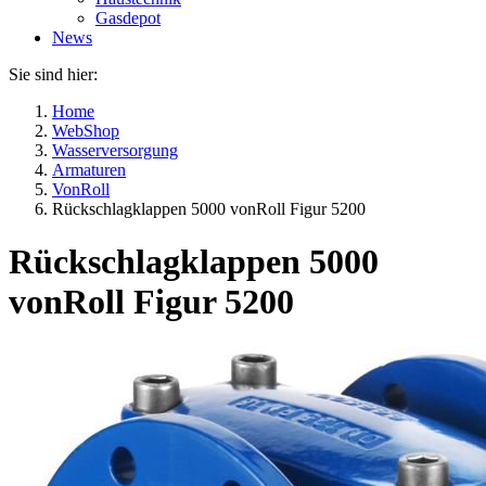
Gasdepot
News
Sie sind hier:
Home
WebShop
Wasserversorgung
Armaturen
VonRoll
Rückschlagklappen 5000 vonRoll Figur 5200
Rückschlagklappen 5000
vonRoll Figur 5200