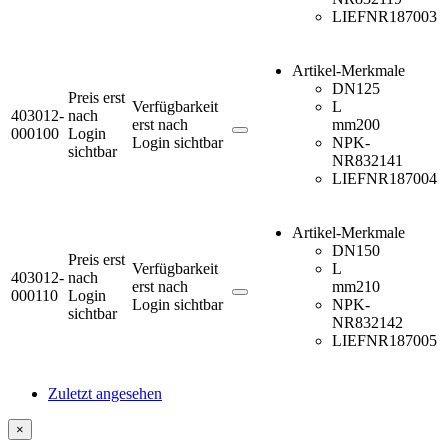
LIEFNR
187003
Artikel-Merkmale
DN
125
Preis erst
Verfügbarkeit
L
403012-
nach
erst nach
mm
200
000100
Login
Login sichtbar
NPK-
sichtbar
NR
832141
LIEFNR
187004
Artikel-Merkmale
DN
150
Preis erst
Verfügbarkeit
L
403012-
nach
erst nach
mm
210
000110
Login
Login sichtbar
NPK-
sichtbar
NR
832142
LIEFNR
187005
Zuletzt angesehen
×