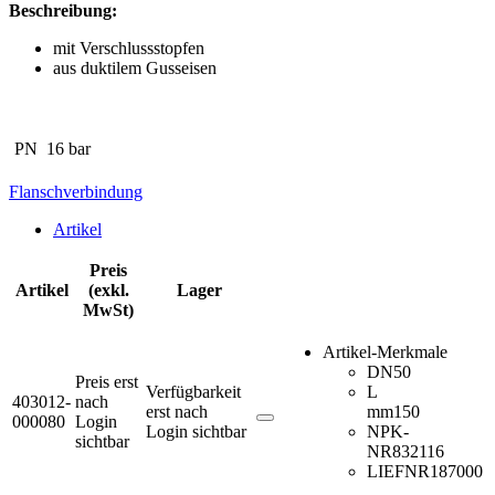
Beschreibung:
mit Verschlussstopfen
aus duktilem Gusseisen
PN
16 bar
Flanschverbindung
Artikel
Preis
Artikel
(exkl.
Lager
MwSt)
Artikel-Merkmale
DN
50
Preis erst
Verfügbarkeit
L
403012-
nach
erst nach
mm
150
000080
Login
Login sichtbar
NPK-
sichtbar
NR
832116
LIEFNR
187000