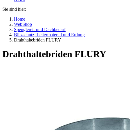
Sie sind hier:
Home
WebShop
Spenglerei- und Dachbedarf
Blitzschutz, Leitermaterial und Erdung
Drahthaltebriden FLURY
Drahthaltebriden FLURY