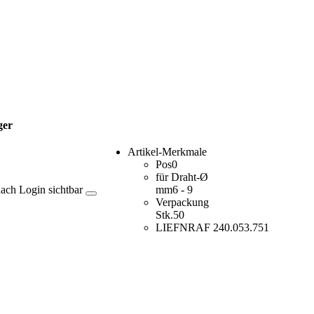
ger
Artikel-Merkmale
Pos
0
für Draht-Ø
nach Login sichtbar
mm
6 - 9
Verpackung
Stk.
50
LIEFNR
AF 240.053.751