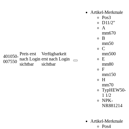
Artikel-Merkmale
Pos
3
D
11/2"
A
mm
670
B
mm
50
C
Preis erst
Verfügbarkeit
mm
500
401050-
nach Login
erst nach Login
E
007550
sichtbar
sichtbar
mm
80
F
mm
150
H
mm
70
Typ
HEW50-
1 1/2
NPK-
NR
881214
Artikel-Merkmale
Pos
4