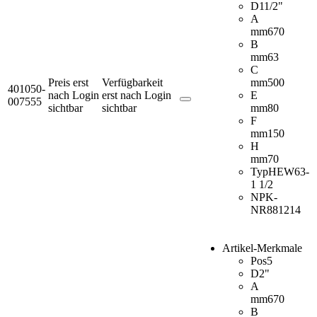
D
11/2"
A
mm
670
B
mm
63
C
Preis erst
Verfügbarkeit
mm
500
401050-
nach Login
erst nach Login
E
007555
sichtbar
sichtbar
mm
80
F
mm
150
H
mm
70
Typ
HEW63-
1 1/2
NPK-
NR
881214
Artikel-Merkmale
Pos
5
D
2"
A
mm
670
B