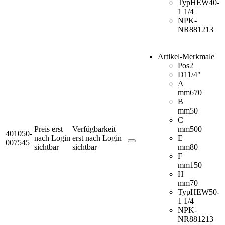
Typ
HEW40-
1 1/4
NPK-
NR
881213
Artikel-Merkmale
Pos
2
D
11/4"
A
mm
670
B
mm
50
C
Preis erst
Verfügbarkeit
mm
500
401050-
nach Login
erst nach Login
E
007545
sichtbar
sichtbar
mm
80
F
mm
150
H
mm
70
Typ
HEW50-
1 1/4
NPK-
NR
881213