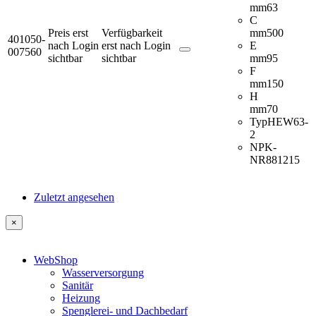
mm
63
C
Preis erst
Verfügbarkeit
mm
500
401050-
nach Login
erst nach Login
E
007560
sichtbar
sichtbar
mm
95
F
mm
150
H
mm
70
Typ
HEW63-
2
NPK-
NR
881215
Zuletzt angesehen
×
WebShop
Wasserversorgung
Sanitär
Heizung
Spenglerei- und Dachbedarf