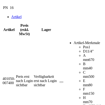
PN
16
Artikel
Preis
Artikel
(exkl.
Lager
MwSt)
Artikel-Merkmale
Pos
1
D
11/4"
A
mm
670
B
mm
40
C
Preis erst
Verfügbarkeit
mm
500
401050-
nach Login
erst nach Login
E
007400
sichtbar
sichtbar
mm
80
F
mm
150
H
mm
70