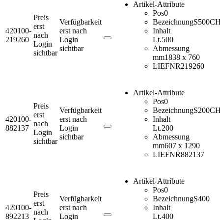
Artikel-Attribute
Pos
0
Preis
Verfügbarkeit
Bezeichnung
S500C
erst
420100-
erst nach
Inhalt
nach
219260
Login
Lt.
500
Login
sichtbar
Abmessung
sichtbar
mm
1838 x 760
LIEFNR
219260
Artikel-Attribute
Pos
0
Preis
Verfügbarkeit
Bezeichnung
S200C
erst
420100-
erst nach
Inhalt
nach
882137
Login
Lt.
200
Login
sichtbar
Abmessung
sichtbar
mm
607 x 1290
LIEFNR
882137
Artikel-Attribute
Pos
0
Preis
Verfügbarkeit
Bezeichnung
S400
erst
420100-
erst nach
Inhalt
nach
892213
Login
Lt.
400