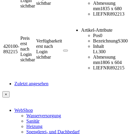
Login
sichtbar
Abmessung
sichtbar
mm
1835 x 680
LIEFNR
892213
Artikel-Attribute
Pos
0
Preis
Verfügbarkeit
Bezeichnung
S300
erst
420100-
erst nach
Inhalt
nach
892215
Login
Lt.
300
Login
sichtbar
Abmessung
sichtbar
mm
1806 x 604
LIEFNR
892215
Zuletzt angesehen
×
WebShop
Wasserversorgung
Sanitär
Heizung
Spenglerei- und Dachbedarf