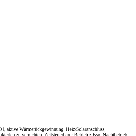
0 l, aktive Wärmerückgewinnung. Heiz/Solaranschluss,
erien zu vernichten. Zeitsteuerbarer Betrieb z.Bsp. Nachtbetrieb.