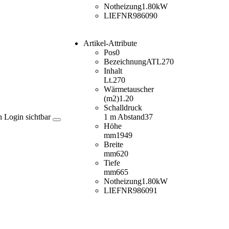
Notheizung
1.80kW
LIEFNR
986090
Artikel-Attribute
Pos
0
Bezeichnung
ATL270
Inhalt
Lt.
270
Wärmetauscher
(m2)
1.20
Schalldruck
h Login sichtbar
1 m Abstand
37
Höhe
mm
1949
Breite
mm
620
Tiefe
mm
665
Notheizung
1.80kW
LIEFNR
986091