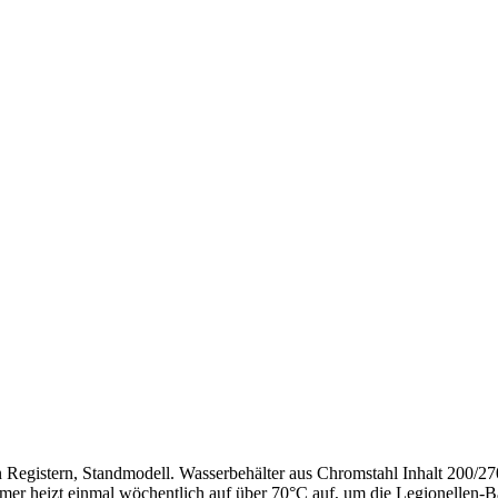
egistern, Standmodell. Wasserbehälter aus Chromstahl Inhalt 200/27
 heizt einmal wöchentlich auf über 70°C auf, um die Legionellen-Bakt