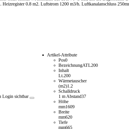
2. Heizregister 0.8 m2. Luftstrom 1200 m3/h. Luftkanalanschluss 250m
Artikel-Attribute
Pos
0
Bezeichnung
ATL200
Inhalt
Lt.
200
Wärmetauscher
(m2)
1.2
Schalldruck
h Login sichtbar
1 m Abstand
37
Höhe
mm
1609
Breite
mm
620
Tiefe
mm
665