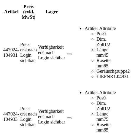
Preis
Artikel
(exkl.
Lager
MwSt)
Artikel-Attribute
Pos
0
Dim.
Preis
Zoll
1/2
Verfügbarkeit
447024-
erst nach
Länge
erst nach
104931
Login
mm
45
Login sichtbar
sichtbar
Rosette
mm
65
Geräuschgruppe
2
LIEFNR
1.04931
Artikel-Attribute
Pos
0
Dim.
Preis
Zoll
1/2
Verfügbarkeit
447024-
erst nach
Länge
erst nach
104933
Login
mm
75
Login sichtbar
sichtbar
Rosette
mm
65