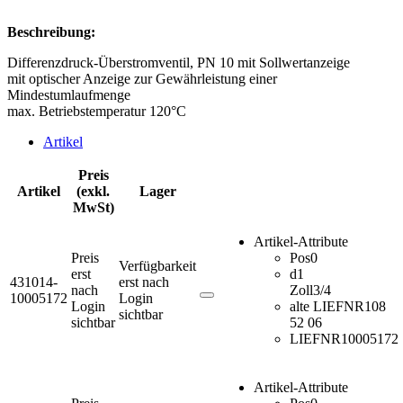
Beschreibung:
Differenzdruck-Überstromventil, PN 10 mit Sollwertanzeige
mit optischer Anzeige zur Gewährleistung einer
Mindestumlaufmenge
max. Betriebstemperatur 120°C
Artikel
Preis
Artikel
(exkl.
Lager
MwSt)
Artikel-Attribute
Preis
Pos
0
Verfügbarkeit
erst
d1
431014-
erst nach
nach
Zoll
3/4
10005172
Login
Login
alte LIEFNR
108
sichtbar
sichtbar
52 06
LIEFNR
10005172
Artikel-Attribute