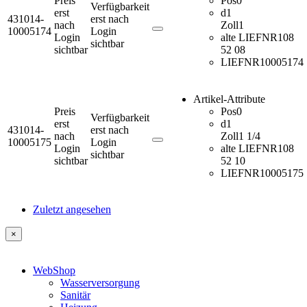
Preis
Pos
0
Verfügbarkeit
erst
d1
431014-
erst nach
nach
Zoll
1
10005174
Login
Login
alte LIEFNR
108
sichtbar
sichtbar
52 08
LIEFNR
10005174
Artikel-Attribute
Preis
Pos
0
Verfügbarkeit
erst
d1
431014-
erst nach
nach
Zoll
1 1/4
10005175
Login
Login
alte LIEFNR
108
sichtbar
sichtbar
52 10
LIEFNR
10005175
Zuletzt angesehen
×
WebShop
Wasserversorgung
Sanitär