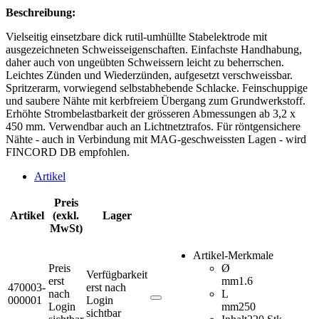
Beschreibung:
Vielseitig einsetzbare dick rutil-umhüllte Stabelektrode mit
ausgezeichneten Schweisseigenschaften. Einfachste Handhabung,
daher auch von ungeübten Schweissern leicht zu beherrschen.
Leichtes Zünden und Wiederzünden, aufgesetzt verschweissbar.
Spritzerarm, vorwiegend selbstabhebende Schlacke. Feinschuppige
und saubere Nähte mit kerbfreiem Übergang zum Grundwerkstoff.
Erhöhte Strombelastbarkeit der grösseren Abmessungen ab 3,2 x
450 mm. Verwendbar auch an Lichtnetztrafos. Für röntgensichere
Nähte - auch in Verbindung mit MAG-geschweissten Lagen - wird
FINCORD DB empfohlen.
Artikel
Preis
Artikel
(exkl.
Lager
MwSt)
Artikel-Merkmale
Preis
Ø
Verfügbarkeit
erst
mm
1.6
470003-
erst nach
nach
L
000001
Login
Login
mm
250
sichtbar