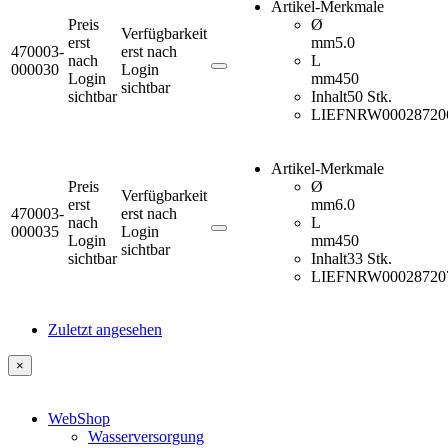
Artikel-Merkmale
Preis
Ø
Verfügbarkeit
erst
mm
5.0
470003-
erst nach
nach
L
000030
Login
Login
mm
450
sichtbar
sichtbar
Inhalt
50 Stk.
LIEFNR
W00028720
Artikel-Merkmale
Preis
Ø
Verfügbarkeit
erst
mm
6.0
470003-
erst nach
nach
L
000035
Login
Login
mm
450
sichtbar
sichtbar
Inhalt
33 Stk.
LIEFNR
W00028720
Zuletzt angesehen
×
WebShop
Wasserversorgung