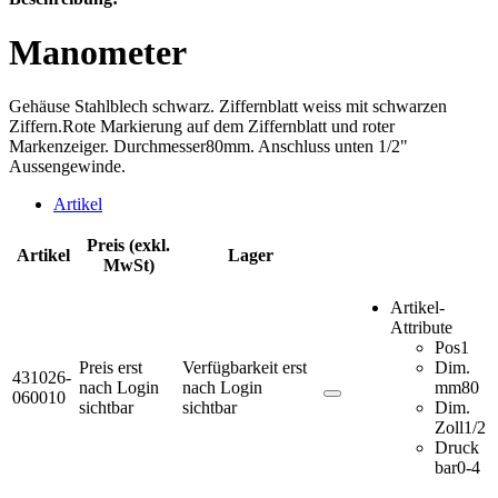
Manometer
Gehäuse Stahlblech schwarz. Ziffernblatt weiss mit schwarzen
Ziffern.Rote Markierung auf dem Ziffernblatt und roter
Markenzeiger. Durchmesser80mm. Anschluss unten 1/2"
Aussengewinde.
Artikel
Preis (exkl.
Artikel
Lager
MwSt)
Artikel-
Attribute
Pos
1
Preis erst
Verfügbarkeit erst
Dim.
431026-
nach Login
nach Login
mm
80
060010
sichtbar
sichtbar
Dim.
Zoll
1/2
Druck
bar
0-4