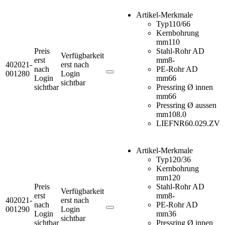
Artikel-Merkmale
Typ
110/66
Kernbohrung
mm
110
Preis
Stahl-Rohr AD
Verfügbarkeit
erst
mm
8-
402021-
erst nach
nach
PE-Rohr AD
001280
Login
Login
mm
66
sichtbar
sichtbar
Pressring Ø innen
mm
66
Pressring Ø aussen
mm
108.0
LIEFNR
60.029.ZV
Artikel-Merkmale
Typ
120/36
Kernbohrung
mm
120
Preis
Stahl-Rohr AD
Verfügbarkeit
erst
mm
8-
402021-
erst nach
nach
PE-Rohr AD
001290
Login
Login
mm
36
sichtbar
sichtbar
Pressring Ø innen