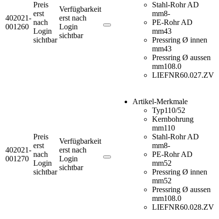
Preis
Stahl-Rohr AD
Verfügbarkeit
erst
mm
8-
402021-
erst nach
nach
PE-Rohr AD
001260
Login
Login
mm
43
sichtbar
sichtbar
Pressring Ø innen
mm
43
Pressring Ø aussen
mm
108.0
LIEFNR
60.027.ZV
Artikel-Merkmale
Typ
110/52
Kernbohrung
mm
110
Preis
Stahl-Rohr AD
Verfügbarkeit
erst
mm
8-
402021-
erst nach
nach
PE-Rohr AD
001270
Login
Login
mm
52
sichtbar
sichtbar
Pressring Ø innen
mm
52
Pressring Ø aussen
mm
108.0
LIEFNR
60.028.ZV