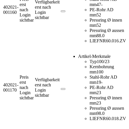
Verfügbarkeit
erst
mm
47-
402021-
erst nach
nach
PE-Rohr AD
001160
Login
Login
mm
52
sichtbar
sichtbar
Pressring Ø innen
mm
52
Pressring Ø aussen
mm
88.0
LIEFNR
60.016.ZV
Artikel-Merkmale
Typ
100/23
Kernbohrung
mm
100
Preis
Stahl-Rohr AD
Verfügbarkeit
erst
mm
19-
402021-
erst nach
nach
PE-Rohr AD
001170
Login
Login
mm
23
sichtbar
sichtbar
Pressring Ø innen
mm
23
Pressring Ø aussen
mm
98.0
LIEFNR
60.018.ZV