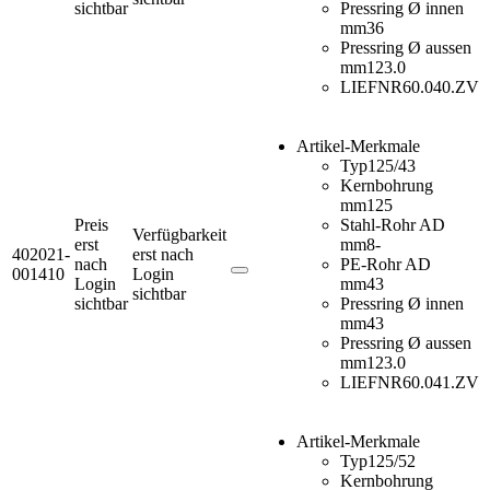
sichtbar
Pressring Ø innen
mm
36
Pressring Ø aussen
mm
123.0
LIEFNR
60.040.ZV
Artikel-Merkmale
Typ
125/43
Kernbohrung
mm
125
Preis
Stahl-Rohr AD
Verfügbarkeit
erst
mm
8-
402021-
erst nach
nach
PE-Rohr AD
001410
Login
Login
mm
43
sichtbar
sichtbar
Pressring Ø innen
mm
43
Pressring Ø aussen
mm
123.0
LIEFNR
60.041.ZV
Artikel-Merkmale
Typ
125/52
Kernbohrung