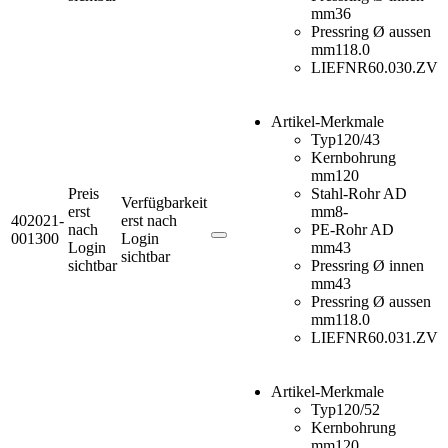
mm
36
Pressring Ø aussen
mm
118.0
LIEFNR
60.030.ZV
Artikel-Merkmale
Typ
120/43
Kernbohrung
mm
120
Preis
Stahl-Rohr AD
Verfügbarkeit
erst
mm
8-
402021-
erst nach
nach
PE-Rohr AD
001300
Login
Login
mm
43
sichtbar
sichtbar
Pressring Ø innen
mm
43
Pressring Ø aussen
mm
118.0
LIEFNR
60.031.ZV
Artikel-Merkmale
Typ
120/52
Kernbohrung
mm
120