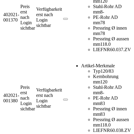
mm
120
Preis
Stahl-Rohr AD
Verfügbarkeit
erst
mm
8-
402021-
erst nach
nach
PE-Rohr AD
001370
Login
Login
mm
78
sichtbar
sichtbar
Pressring Ø innen
mm
78
Pressring Ø aussen
mm
118.0
LIEFNR
60.037.ZV
Artikel-Merkmale
Typ
120/83
Kernbohrung
mm
120
Preis
Stahl-Rohr AD
Verfügbarkeit
erst
mm
8-
402021-
erst nach
nach
PE-Rohr AD
001380
Login
Login
mm
83
sichtbar
sichtbar
Pressring Ø innen
mm
83
Pressring Ø aussen
mm
118.0
LIEFNR
60.038.ZV