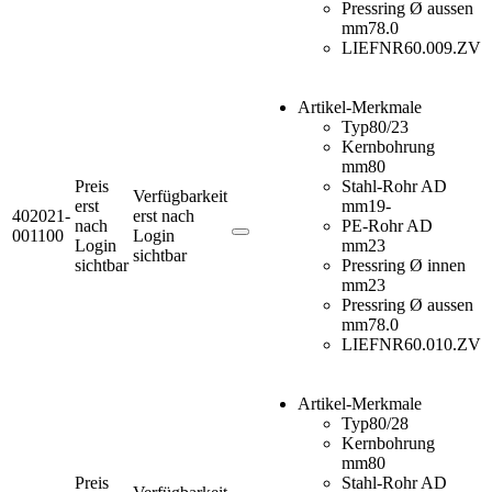
Pressring Ø aussen
mm
78.0
LIEFNR
60.009.ZV
Artikel-Merkmale
Typ
80/23
Kernbohrung
mm
80
Preis
Stahl-Rohr AD
Verfügbarkeit
erst
mm
19-
402021-
erst nach
nach
PE-Rohr AD
001100
Login
Login
mm
23
sichtbar
sichtbar
Pressring Ø innen
mm
23
Pressring Ø aussen
mm
78.0
LIEFNR
60.010.ZV
Artikel-Merkmale
Typ
80/28
Kernbohrung
mm
80
Preis
Stahl-Rohr AD