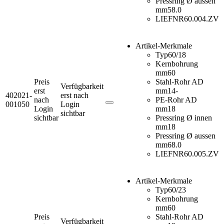
Pressring Ø aussen
mm
58.0
LIEFNR
60.004.ZV
Artikel-Merkmale
Typ
60/18
Kernbohrung
mm
60
Preis
Stahl-Rohr AD
Verfügbarkeit
erst
mm
14-
402021-
erst nach
nach
PE-Rohr AD
001050
Login
Login
mm
18
sichtbar
sichtbar
Pressring Ø innen
mm
18
Pressring Ø aussen
mm
68.0
LIEFNR
60.005.ZV
Artikel-Merkmale
Typ
60/23
Kernbohrung
mm
60
Preis
Stahl-Rohr AD
Verfügbarkeit