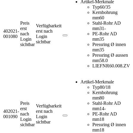
Artikel-Merkmale
Typ
60/35
Kernbohrung
mm
60
Preis
Stahl-Rohr AD
Verfügbarkeit
erst
mm
31-
402021-
erst nach
nach
PE-Rohr AD
001080
Login
Login
mm
35
sichtbar
sichtbar
Pressring Ø innen
mm
35
Pressring Ø aussen
mm
58.0
LIEFNR
60.008.ZV
Artikel-Merkmale
Typ
80/18
Kernbohrung
mm
80
Preis
Stahl-Rohr AD
Verfügbarkeit
erst
mm
14-
402021-
erst nach
nach
PE-Rohr AD
001090
Login
Login
mm
18
sichtbar
sichtbar
Pressring Ø innen
mm
18