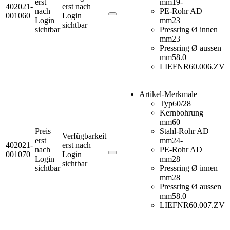
erst
mm
19-
402021-
erst nach
nach
PE-Rohr AD
001060
Login
Login
mm
23
sichtbar
sichtbar
Pressring Ø innen
mm
23
Pressring Ø aussen
mm
58.0
LIEFNR
60.006.ZV
Artikel-Merkmale
Typ
60/28
Kernbohrung
mm
60
Preis
Stahl-Rohr AD
Verfügbarkeit
erst
mm
24-
402021-
erst nach
nach
PE-Rohr AD
001070
Login
Login
mm
28
sichtbar
sichtbar
Pressring Ø innen
mm
28
Pressring Ø aussen
mm
58.0
LIEFNR
60.007.ZV