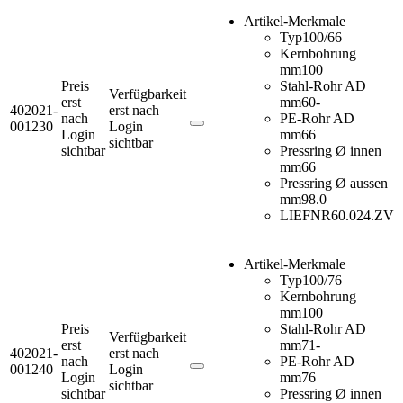
Artikel-Merkmale
Typ
100/66
Kernbohrung
mm
100
Preis
Stahl-Rohr AD
Verfügbarkeit
erst
mm
60-
402021-
erst nach
nach
PE-Rohr AD
001230
Login
Login
mm
66
sichtbar
sichtbar
Pressring Ø innen
mm
66
Pressring Ø aussen
mm
98.0
LIEFNR
60.024.ZV
Artikel-Merkmale
Typ
100/76
Kernbohrung
mm
100
Preis
Stahl-Rohr AD
Verfügbarkeit
erst
mm
71-
402021-
erst nach
nach
PE-Rohr AD
001240
Login
Login
mm
76
sichtbar
sichtbar
Pressring Ø innen