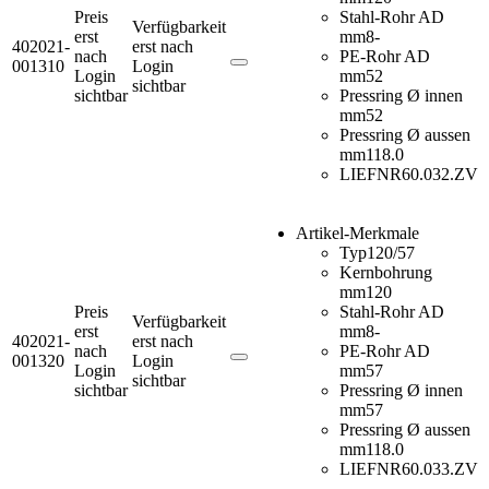
Preis
Stahl-Rohr AD
Verfügbarkeit
erst
mm
8-
402021-
erst nach
nach
PE-Rohr AD
001310
Login
Login
mm
52
sichtbar
sichtbar
Pressring Ø innen
mm
52
Pressring Ø aussen
mm
118.0
LIEFNR
60.032.ZV
Artikel-Merkmale
Typ
120/57
Kernbohrung
mm
120
Preis
Stahl-Rohr AD
Verfügbarkeit
erst
mm
8-
402021-
erst nach
nach
PE-Rohr AD
001320
Login
Login
mm
57
sichtbar
sichtbar
Pressring Ø innen
mm
57
Pressring Ø aussen
mm
118.0
LIEFNR
60.033.ZV