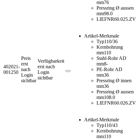
mm
76
Pressring Ø aussen
mm
98.0
LIEFNR
60.025.ZV
Artikel-Merkmale
Typ
110/36
Kernbohrung
mm
110
Preis
Stahl-Rohr AD
Verfügbarkeit
erst
mm
8-
402021-
erst nach
nach
PE-Rohr AD
001250
Login
Login
mm
36
sichtbar
sichtbar
Pressring Ø innen
mm
36
Pressring Ø aussen
mm
108.0
LIEFNR
60.026.ZV
Artikel-Merkmale
Typ
110/43
Kernbohrung
mm
110