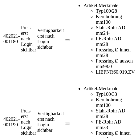
Artikel-Merkmale
Typ
100/28
Kernbohrung
mm
100
Preis
Stahl-Rohr AD
Verfügbarkeit
erst
mm
24-
402021-
erst nach
nach
PE-Rohr AD
001180
Login
Login
mm
28
sichtbar
sichtbar
Pressring Ø innen
mm
28
Pressring Ø aussen
mm
98.0
LIEFNR
60.019.ZV
Artikel-Merkmale
Typ
100/33
Kernbohrung
mm
100
Preis
Stahl-Rohr AD
Verfügbarkeit
erst
mm
28-
402021-
erst nach
nach
PE-Rohr AD
001190
Login
Login
mm
33
sichtbar
sichtbar
Pressring Ø innen