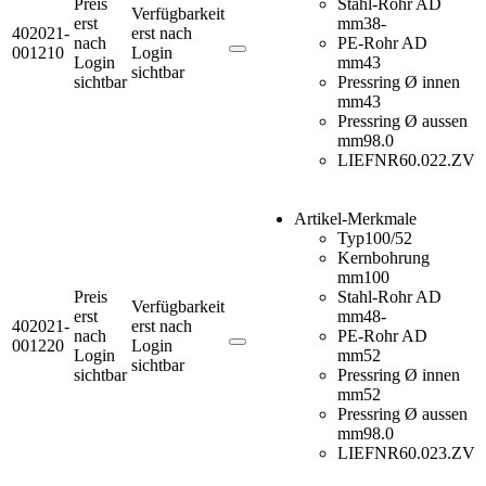
Preis
Stahl-Rohr AD
Verfügbarkeit
erst
mm
38-
402021-
erst nach
nach
PE-Rohr AD
001210
Login
Login
mm
43
sichtbar
sichtbar
Pressring Ø innen
mm
43
Pressring Ø aussen
mm
98.0
LIEFNR
60.022.ZV
Artikel-Merkmale
Typ
100/52
Kernbohrung
mm
100
Preis
Stahl-Rohr AD
Verfügbarkeit
erst
mm
48-
402021-
erst nach
nach
PE-Rohr AD
001220
Login
Login
mm
52
sichtbar
sichtbar
Pressring Ø innen
mm
52
Pressring Ø aussen
mm
98.0
LIEFNR
60.023.ZV