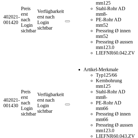
mm
125
Preis
Stahl-Rohr AD
Verfügbarkeit
erst
mm
8-
402021-
erst nach
nach
PE-Rohr AD
001420
Login
Login
mm
52
sichtbar
sichtbar
Pressring Ø innen
mm
52
Pressring Ø aussen
mm
123.0
LIEFNR
60.042.ZV
Artikel-Merkmale
Typ
125/66
Kernbohrung
mm
125
Preis
Stahl-Rohr AD
Verfügbarkeit
erst
mm
8-
402021-
erst nach
nach
PE-Rohr AD
001430
Login
Login
mm
66
sichtbar
sichtbar
Pressring Ø innen
mm
66
Pressring Ø aussen
mm
123.0
LIEFNR
60.043.ZV