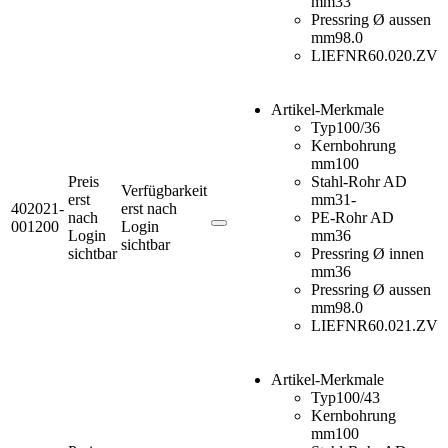
mm
33
Pressring Ø aussen
mm
98.0
LIEFNR
60.020.ZV
Artikel-Merkmale
Typ
100/36
Kernbohrung
mm
100
Preis
Stahl-Rohr AD
Verfügbarkeit
erst
mm
31-
402021-
erst nach
nach
PE-Rohr AD
001200
Login
Login
mm
36
sichtbar
sichtbar
Pressring Ø innen
mm
36
Pressring Ø aussen
mm
98.0
LIEFNR
60.021.ZV
Artikel-Merkmale
Typ
100/43
Kernbohrung
mm
100