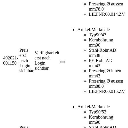
Pressring Ø aussen
mm
78.0
LIEFNR
60.014.ZV
Artikel-Merkmale
Typ
90/43
Kernbohrung
mm
90
Preis
Stahl-Rohr AD
Verfügbarkeit
erst
mm
38-
402021-
erst nach
nach
PE-Rohr AD
001150
Login
Login
mm
43
sichtbar
sichtbar
Pressring Ø innen
mm
43
Pressring Ø aussen
mm
88.0
LIEFNR
60.015.ZV
Artikel-Merkmale
Typ
90/52
Kernbohrung
mm
90
Preis
Stahl-Rohr AD