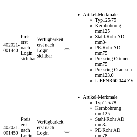
Artikel-Merkmale
Typ
125/75
Kernbohrung
mm
125
Preis
Stahl-Rohr AD
Verfügbarkeit
erst
mm
8-
402021-
erst nach
nach
PE-Rohr AD
001440
Login
Login
mm
75
sichtbar
sichtbar
Pressring Ø innen
mm
75
Pressring Ø aussen
mm
123.0
LIEFNR
60.044.ZV
Artikel-Merkmale
Typ
125/78
Kernbohrung
mm
125
Preis
Stahl-Rohr AD
Verfügbarkeit
erst
mm
8-
402021-
erst nach
nach
PE-Rohr AD
001450
Login
Login
mm
78