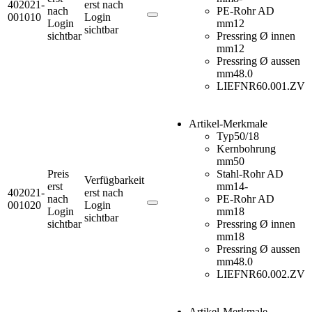
402021-
erst nach
nach
PE-Rohr AD
001010
Login
Login
mm
12
sichtbar
sichtbar
Pressring Ø innen
mm
12
Pressring Ø aussen
mm
48.0
LIEFNR
60.001.ZV
Artikel-Merkmale
Typ
50/18
Kernbohrung
mm
50
Preis
Stahl-Rohr AD
Verfügbarkeit
erst
mm
14-
402021-
erst nach
nach
PE-Rohr AD
001020
Login
Login
mm
18
sichtbar
sichtbar
Pressring Ø innen
mm
18
Pressring Ø aussen
mm
48.0
LIEFNR
60.002.ZV
Artikel-Merkmale