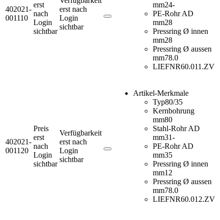
Verfügbarkeit
erst
mm
24-
402021-
erst nach
nach
PE-Rohr AD
001110
Login
Login
mm
28
sichtbar
sichtbar
Pressring Ø innen
mm
28
Pressring Ø aussen
mm
78.0
LIEFNR
60.011.ZV
Artikel-Merkmale
Typ
80/35
Kernbohrung
mm
80
Preis
Stahl-Rohr AD
Verfügbarkeit
erst
mm
31-
402021-
erst nach
nach
PE-Rohr AD
001120
Login
Login
mm
35
sichtbar
sichtbar
Pressring Ø innen
mm
12
Pressring Ø aussen
mm
78.0
LIEFNR
60.012.ZV