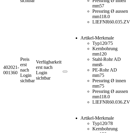
sichtbar
Pressring Ø innen
mm
57
Pressring Ø aussen
mm
118.0
LIEFNR
60.035.ZV
Artikel-Merkmale
Typ
120/75
Kernbohrung
mm
120
Preis
Stahl-Rohr AD
Verfügbarkeit
erst
mm
8-
402021-
erst nach
nach
PE-Rohr AD
001360
Login
Login
mm
75
sichtbar
sichtbar
Pressring Ø innen
mm
75
Pressring Ø aussen
mm
118.0
LIEFNR
60.036.ZV
Artikel-Merkmale
Typ
120/78
Kernbohrung