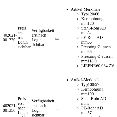
Artikel-Merkmale
Typ
120/66
Kernbohrung
mm
120
Preis
Stahl-Rohr AD
Verfügbarkeit
erst
mm
8-
402021-
erst nach
nach
PE-Rohr AD
001330
Login
Login
mm
66
sichtbar
sichtbar
Pressring Ø innen
mm
66
Pressring Ø aussen
mm
118.0
LIEFNR
60.034.ZV
Artikel-Merkmale
Typ
100/57
Kernbohrung
mm
100
Preis
Stahl-Rohr AD
Verfügbarkeit
erst
mm
8-
402021-
erst nach
nach
PE-Rohr AD
001350
Login
Login
mm
57
sichtbar