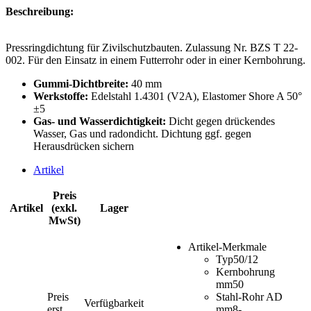
Beschreibung:
Pressringdichtung für Zivilschutzbauten. Zulassung Nr. BZS T 22-
002. Für den Einsatz in einem Futterrohr oder in einer Kernbohrung.
Gummi-Dichtbreite:
40 mm
Werkstoffe:
Edelstahl 1.4301 (V2A), Elastomer Shore A 50°
±5
Gas- und Wasserdichtigkeit:
Dicht gegen drückendes
Wasser, Gas und radondicht. Dichtung ggf. gegen
Herausdrücken sichern
Artikel
Preis
Artikel
(exkl.
Lager
MwSt)
Artikel-Merkmale
Typ
50/12
Kernbohrung
mm
50
Preis
Stahl-Rohr AD
Verfügbarkeit
erst
mm
8-