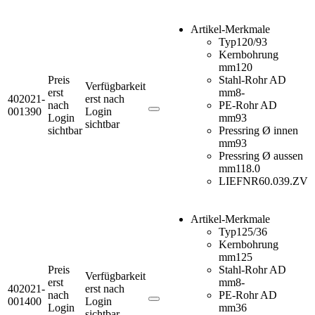
Artikel-Merkmale
Typ
120/93
Kernbohrung
mm
120
Preis
Stahl-Rohr AD
Verfügbarkeit
erst
mm
8-
402021-
erst nach
nach
PE-Rohr AD
001390
Login
Login
mm
93
sichtbar
sichtbar
Pressring Ø innen
mm
93
Pressring Ø aussen
mm
118.0
LIEFNR
60.039.ZV
Artikel-Merkmale
Typ
125/36
Kernbohrung
mm
125
Preis
Stahl-Rohr AD
Verfügbarkeit
erst
mm
8-
402021-
erst nach
nach
PE-Rohr AD
001400
Login
Login
mm
36
sichtbar