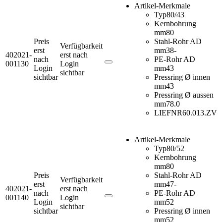
Artikel-Merkmale
Typ
80/43
Kernbohrung
mm
80
Preis
Stahl-Rohr AD
Verfügbarkeit
erst
mm
38-
402021-
erst nach
nach
PE-Rohr AD
001130
Login
Login
mm
43
sichtbar
sichtbar
Pressring Ø innen
mm
43
Pressring Ø aussen
mm
78.0
LIEFNR
60.013.ZV
Artikel-Merkmale
Typ
80/52
Kernbohrung
mm
80
Preis
Stahl-Rohr AD
Verfügbarkeit
erst
mm
47-
402021-
erst nach
nach
PE-Rohr AD
001140
Login
Login
mm
52
sichtbar
sichtbar
Pressring Ø innen
mm
52