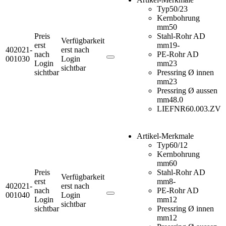
Typ
50/23
Kernbohrung
mm
50
Preis
Stahl-Rohr AD
Verfügbarkeit
erst
mm
19-
402021-
erst nach
nach
PE-Rohr AD
001030
Login
Login
mm
23
sichtbar
sichtbar
Pressring Ø innen
mm
23
Pressring Ø aussen
mm
48.0
LIEFNR
60.003.ZV
Artikel-Merkmale
Typ
60/12
Kernbohrung
mm
60
Preis
Stahl-Rohr AD
Verfügbarkeit
erst
mm
8-
402021-
erst nach
nach
PE-Rohr AD
001040
Login
Login
mm
12
sichtbar
sichtbar
Pressring Ø innen
mm
12