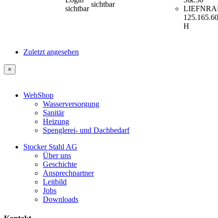
sichtbar
sichtbar
LIEFNR
A
125.165.6
H
Zuletzt angesehen
×
WebShop
Wasserversorgung
Sanitär
Heizung
Spenglerei- und Dachbedarf
Stocker Stahl AG
Über uns
Geschichte
Ansprechpartner
Leitbild
Jobs
Downloads