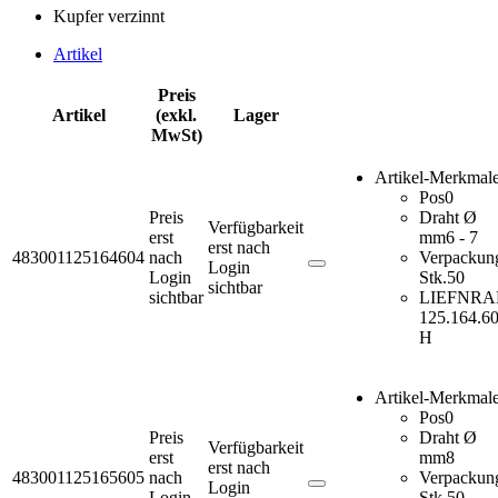
Kupfer verzinnt
Artikel
Preis
Artikel
(exkl.
Lager
MwSt)
Artikel-Merkmal
Pos
0
Preis
Draht Ø
Verfügbarkeit
erst
mm
6 - 7
erst nach
483001125164604
nach
Verpackun
Login
Login
Stk.
50
sichtbar
sichtbar
LIEFNR
A
125.164.6
H
Artikel-Merkmal
Pos
0
Preis
Draht Ø
Verfügbarkeit
erst
mm
8
erst nach
483001125165605
nach
Verpackun
Login
Login
Stk.
50