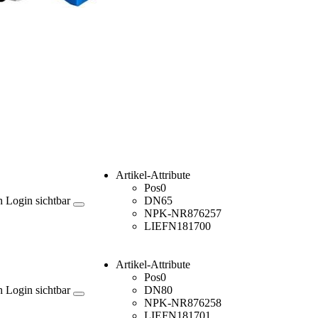
Artikel-Attribute
Pos
0
h Login sichtbar
DN
65
NPK-NR
876257
LIEFN
181700
Artikel-Attribute
Pos
0
h Login sichtbar
DN
80
NPK-NR
876258
LIEFN
181701