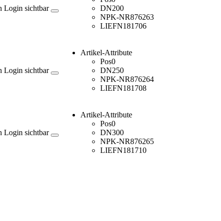
h Login sichtbar
DN
200
NPK-NR
876263
LIEFN
181706
Artikel-Attribute
Pos
0
h Login sichtbar
DN
250
NPK-NR
876264
LIEFN
181708
Artikel-Attribute
Pos
0
h Login sichtbar
DN
300
NPK-NR
876265
LIEFN
181710