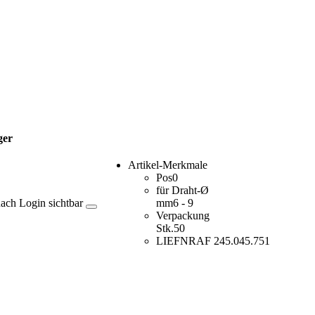
ger
Artikel-Merkmale
Pos
0
für Draht-Ø
nach Login sichtbar
mm
6 - 9
Verpackung
Stk.
50
LIEFNR
AF 245.045.751