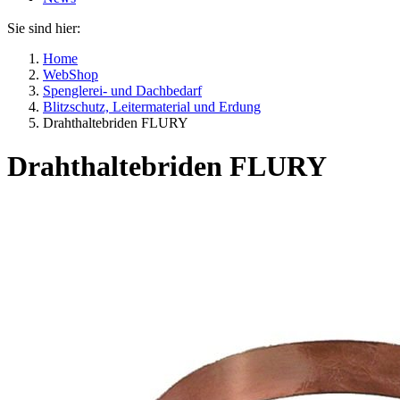
Sie sind hier:
Home
WebShop
Spenglerei- und Dachbedarf
Blitzschutz, Leitermaterial und Erdung
Drahthaltebriden FLURY
Drahthaltebriden FLURY