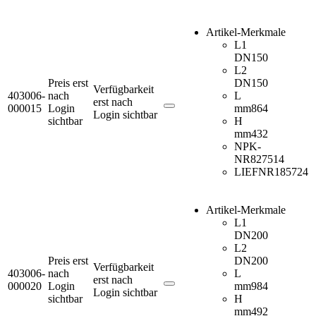
Artikel-Merkmale
L1
DN
150
L2
Preis erst
DN
150
Verfügbarkeit
403006-
nach
L
erst nach
000015
Login
mm
864
Login sichtbar
sichtbar
H
mm
432
NPK-
NR
827514
LIEFNR
185724
Artikel-Merkmale
L1
DN
200
L2
Preis erst
DN
200
Verfügbarkeit
403006-
nach
L
erst nach
000020
Login
mm
984
Login sichtbar
sichtbar
H
mm
492