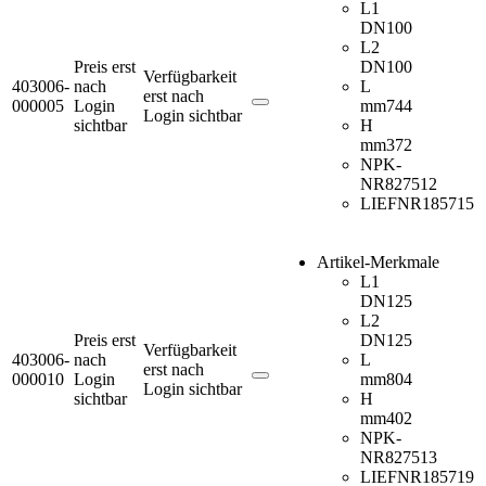
L1
DN
100
L2
Preis erst
DN
100
Verfügbarkeit
403006-
nach
L
erst nach
000005
Login
mm
744
Login sichtbar
sichtbar
H
mm
372
NPK-
NR
827512
LIEFNR
185715
Artikel-Merkmale
L1
DN
125
L2
Preis erst
DN
125
Verfügbarkeit
403006-
nach
L
erst nach
000010
Login
mm
804
Login sichtbar
sichtbar
H
mm
402
NPK-
NR
827513
LIEFNR
185719