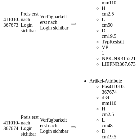
mm
110
H
Preis erst
cm
2.5
Verfügbarkeit
411010-
nach
L
erst nach
367673
Login
cm
50
Login sichtbar
sichtbar
D
cm
19.5
Typ
Resistit
VP
1
NPK-NR
315221
LIEFNR
367.673
Artikel-Attribute
Pos
411010-
367674
d Ø
mm
110
H
cm
2.5
Preis erst
Verfügbarkeit
L
411010-
nach
erst nach
cm
48
367674
Login
Login sichtbar
D
sichtbar
cm
19.5