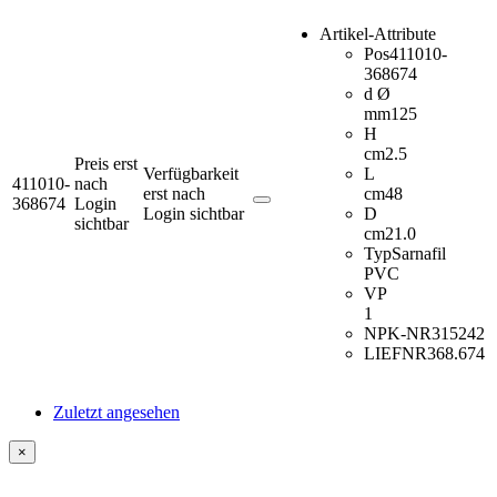
Artikel-Attribute
Pos
411010-
368674
d Ø
mm
125
H
cm
2.5
Preis erst
Verfügbarkeit
L
411010-
nach
erst nach
cm
48
368674
Login
Login sichtbar
D
sichtbar
cm
21.0
Typ
Sarnafil
PVC
VP
1
NPK-NR
315242
LIEFNR
368.674
Zuletzt angesehen
×