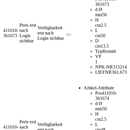
361673
d Ø
mm
50
H
Preis erst
cm
2.5
Verfügbarkeit
411010-
nach
L
erst nach
361673
Login
cm
50
Login sichtbar
sichtbar
D
cm
13.5
Typ
Resistit
VP
1
NPK-NR
315214
LIEFNR
361.673
Artikel-Attribute
Pos
411010-
361674
d Ø
mm
50
H
cm
2.5
Preis erst
Verfügbarkeit
L
411010-
nach
erst nach
cm
48