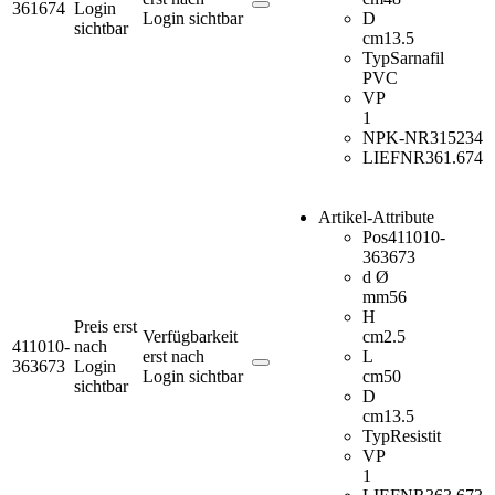
361674
Login
Login sichtbar
D
sichtbar
cm
13.5
Typ
Sarnafil
PVC
VP
1
NPK-NR
315234
LIEFNR
361.674
Artikel-Attribute
Pos
411010-
363673
d Ø
mm
56
H
Preis erst
Verfügbarkeit
cm
2.5
411010-
nach
erst nach
L
363673
Login
Login sichtbar
cm
50
sichtbar
D
cm
13.5
Typ
Resistit
VP
1