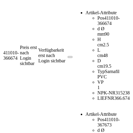
Artikel-Attribute
Pos
411010-
366674
d Ø
mm
90
H
cm
2.5
Preis erst
Verfügbarkeit
L
411010-
nach
erst nach
cm
48
366674
Login
Login sichtbar
D
sichtbar
cm
19.5
Typ
Sarnafil
PVC
VP
1
NPK-NR
315238
LIEFNR
366.674
Artikel-Attribute
Pos
411010-
367673
d Ø