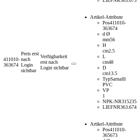
LIEFNR
363.673
Artikel-Attribute
Pos
411010-
363674
d Ø
mm
56
H
cm
2.5
Preis erst
Verfügbarkeit
L
411010-
nach
erst nach
cm
48
363674
Login
Login sichtbar
D
sichtbar
cm
13.5
Typ
Sarnafil
PVC
VP
1
NPK-NR
315235
LIEFNR
363.674
Artikel-Attribute
Pos
411010-
365673