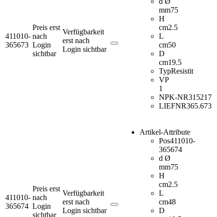
d Ø
mm
75
H
Preis erst
cm
2.5
Verfügbarkeit
411010-
nach
L
erst nach
365673
Login
cm
50
Login sichtbar
sichtbar
D
cm
19.5
Typ
Resistit
VP
1
NPK-NR
315217
LIEFNR
365.673
Artikel-Attribute
Pos
411010-
365674
d Ø
mm
75
H
cm
2.5
Preis erst
Verfügbarkeit
L
411010-
nach
erst nach
cm
48
365674
Login
Login sichtbar
D
sichtbar