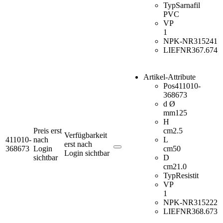
Typ
Sarnafil
PVC
VP
1
NPK-NR
315241
LIEFNR
367.674
Artikel-Attribute
Pos
411010-
368673
d Ø
mm
125
H
Preis erst
cm
2.5
Verfügbarkeit
411010-
nach
L
erst nach
368673
Login
cm
50
Login sichtbar
sichtbar
D
cm
21.0
Typ
Resistit
VP
1
NPK-NR
315222
LIEFNR
368.673