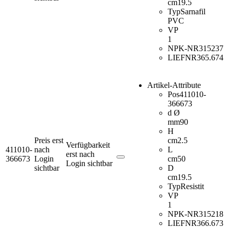
cm
19.5
Typ
Sarnafil
PVC
VP
1
NPK-NR
315237
LIEFNR
365.674
Artikel-Attribute
Pos
411010-
366673
d Ø
mm
90
H
Preis erst
cm
2.5
Verfügbarkeit
411010-
nach
L
erst nach
366673
Login
cm
50
Login sichtbar
sichtbar
D
cm
19.5
Typ
Resistit
VP
1
NPK-NR
315218
LIEFNR
366.673